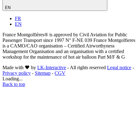
EN
FR
EN
France Montgolfières® is approved by Civil Aviation for Public
Passenger Transport since 1997 N° F-NE 039 France Montgolfieres
is a CAMO/CAO organisation – Certified Airworthyness
Management Organisation and an organisation with a certified
workshop for the maintenance of hot air balloon Part M/F & G
Made with 🖤 by
LK-Interactive
- All rights reserved
Legal notice
-
Privacy policy
-
Sitemap
-
CGV
Loading...
Back to top