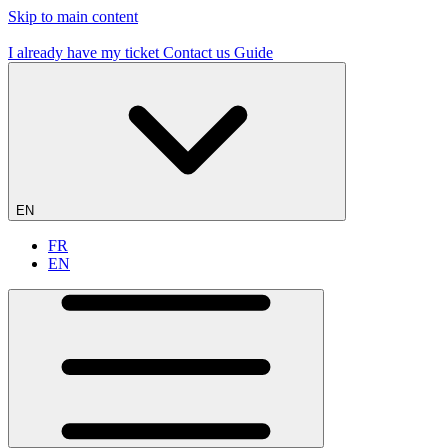
Skip to main content
19 flying sites – #1 in France
I already have my ticket
Contact us
Guide
EN
FR
EN