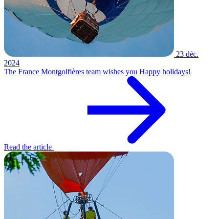
23 déc.
2024
The France Montgolfières team wishes you Happy holidays!
Read the article