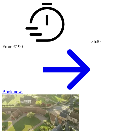
3h30
From
€199
Book now