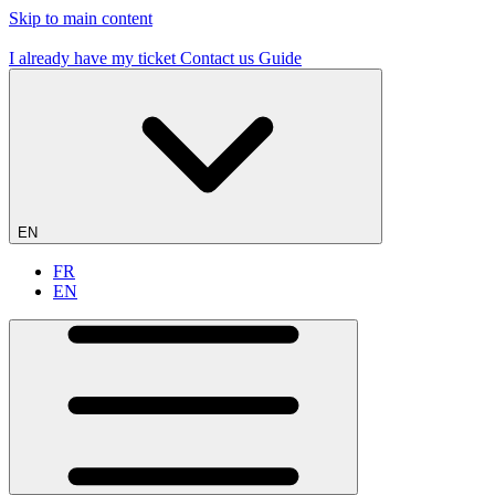
Skip to main content
19 flying sites – #1 in France
I already have my ticket
Contact us
Guide
EN
FR
EN