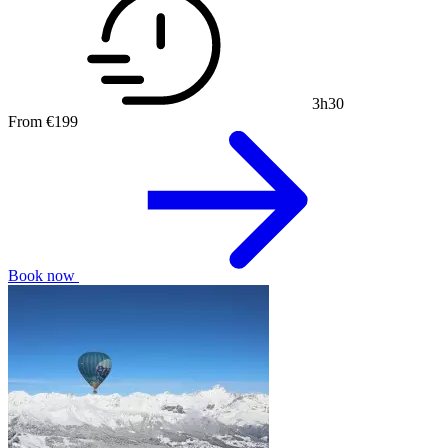
3h30
From
€199
Book now