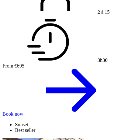
2 à 15
3h30
From
€695
Book now
Sunset
Best seller