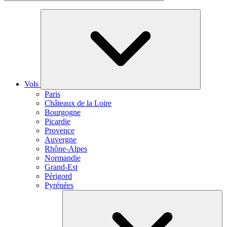
Vols
Paris
Châteaux de la Loire
Bourgogne
Picardie
Provence
Auvergne
Rhône-Alpes
Normandie
Grand-Est
Périgord
Pyrénées