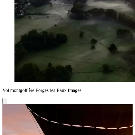
Vol montgolfière Forges-les-Eaux Images