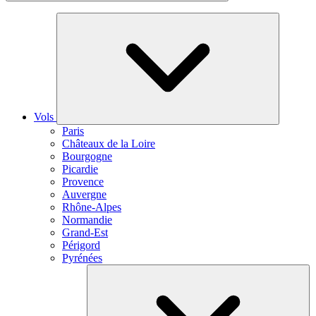
Vols
Paris
Châteaux de la Loire
Bourgogne
Picardie
Provence
Auvergne
Rhône-Alpes
Normandie
Grand-Est
Périgord
Pyrénées