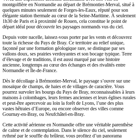
montgolfière en Normandie au départ de Brémontier-Merval, situé à
quelques minutes seulement de Forges-les-Eaux, réputé pour son
élégante station thermale au cœur de la Seine-Maritime. À seulement
1h30 de Paris et à proximité de Rouen, cela constitue le point de
départ idéal pour découvrir les paysages normands vus du ciel.
Depuis votre nacelle, laissez-vous porter par les vents et découvrez
toute la richesse du Pays de Bray. Ce territoire au relief unique,
façonné par une formation géologique rare, se distingue par ses
vallons doux, ses prairies verdoyantes et son bocage typique. Terre
d’élevage et de traditions, il est aussi marqué par une histoire
ancienne, longtemps au cœur des échanges et des rivalités entre
Normandie et Île-de-France.
Dès le décollage à Brémontier-Merval, le paysage s’ouvre sur une
mosaïque de champs, de haies et de villages de caractère. Vous
pourrez survoler les bourgs du Pays de Bray, reconnaissables à leurs
maisons à colombages, leurs fermes anciennes et leurs églises rurales
et peut-être apercevoir au loin la forêt de Lyons, l’une des plus
vastes hêtraies d’Europe, ou encore observer des villes comme
Gournay-en-Bray, ou Neufchâtel-en-Bray.
Cette activité aérienne en Normandie offre une véritable parenthèse
de calme et de contemplation. Dans le silence du ciel, seulement
rythmé par le souffle du brûleur, vous profitez d’un panorama