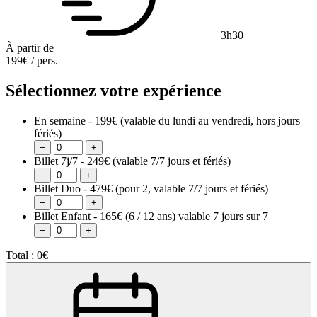
3h30
À partir de
199€
/ pers.
Sélectionnez votre expérience
En semaine - 199€
(valable du lundi au vendredi, hors jours
fériés)
−
+
Billet 7j/7 - 249€
(valable 7/7 jours et fériés)
−
+
Billet Duo - 479€
(pour 2, valable 7/7 jours et fériés)
−
+
Billet Enfant - 165€
(6 / 12 ans) valable 7 jours sur 7
−
+
Total :
0€