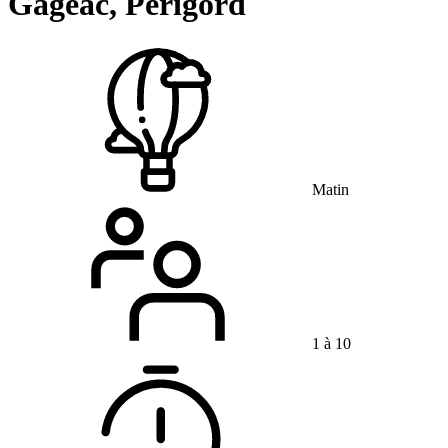
Gageac, Périgord
Matin
1 à 10