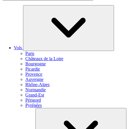
Vols
Paris
Châteaux de la Loire
Bourgogne
Picardie
Provence
Auvergne
Rhône-Alpes
Normandie
Grand-Est
Périgord
Pyrénées