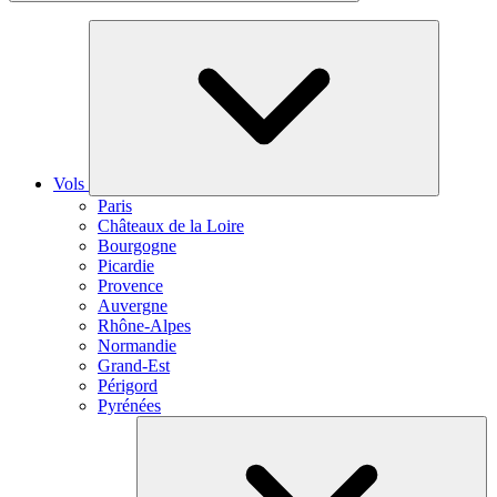
Vols
Paris
Châteaux de la Loire
Bourgogne
Picardie
Provence
Auvergne
Rhône-Alpes
Normandie
Grand-Est
Périgord
Pyrénées