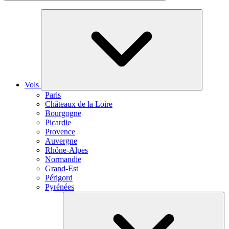
Vols
Paris
Châteaux de la Loire
Bourgogne
Picardie
Provence
Auvergne
Rhône-Alpes
Normandie
Grand-Est
Périgord
Pyrénées